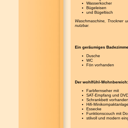
Wasserkocher
Bügeleisen
und Bügeltisch
Waschmaschine, Trockner u
nutzbar.
Ein geräumiges Badezimme
Dusche
WC
Fön vorhanden
Der wohlfühl-Wohnbereich
Farbfernseher mit
SAT-Empfang und DVD
Schrankbett vorhande
Hifi-Minikompaktanlag
Essecke
Funktionscouch mit Do
stilvoll und modern ein